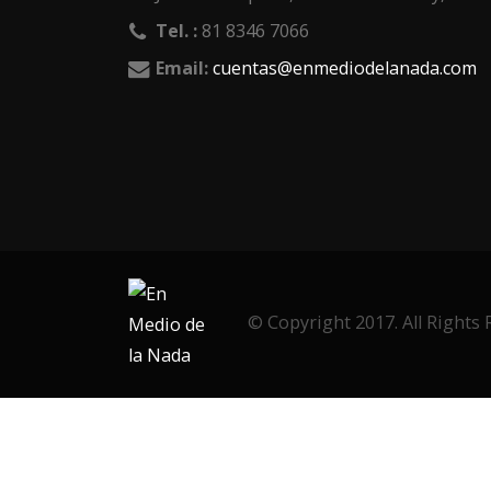
Tel. :
81 8346 7066
Email:
cuentas@enmediodelanada.com
© Copyright 2017. All Rights 