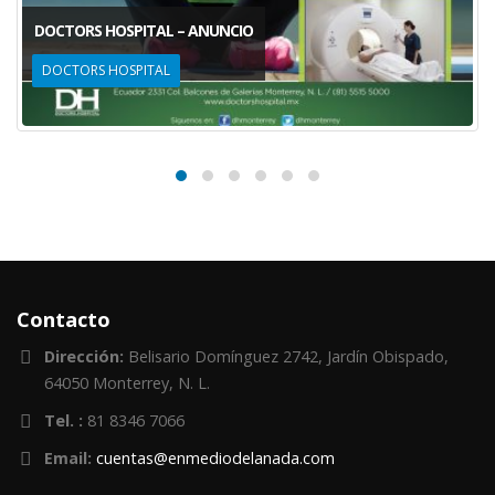
DOCTORS HOSPITAL – ANUNCIO
DOCTORS HOSPITAL
Contacto
Dirección:
Belisario Domínguez 2742, Jardín Obispado,
64050 Monterrey, N. L.
Tel. :
81 8346 7066
Email:
cuentas@enmediodelanada.com