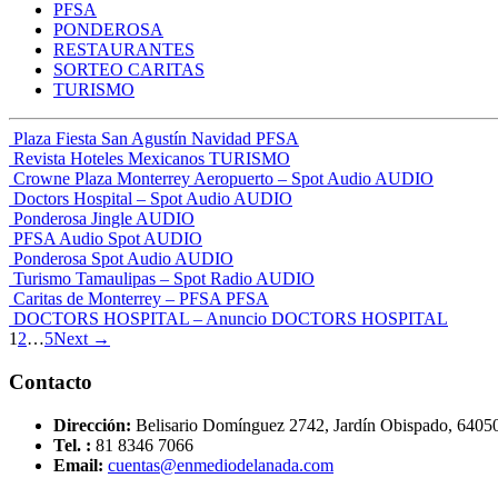
PFSA
PONDEROSA
RESTAURANTES
SORTEO CARITAS
TURISMO
Plaza Fiesta San Agustín Navidad
PFSA
Revista Hoteles Mexicanos
TURISMO
Crowne Plaza Monterrey Aeropuerto – Spot Audio
AUDIO
Doctors Hospital – Spot Audio
AUDIO
Ponderosa Jingle
AUDIO
PFSA Audio Spot
AUDIO
Ponderosa Spot Audio
AUDIO
Turismo Tamaulipas – Spot Radio
AUDIO
Caritas de Monterrey – PFSA
PFSA
DOCTORS HOSPITAL – Anuncio
DOCTORS HOSPITAL
1
2
…
5
Next →
Contacto
Dirección:
Belisario Domínguez 2742, Jardín Obispado, 64050
Tel. :
81 8346 7066
Email:
cuentas@enmediodelanada.com