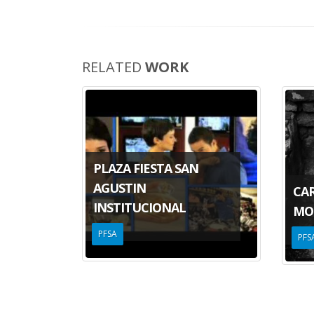
ERA
RELATED
WORK
PLAZA FIESTA SAN
AGUSTIN
CAR
INSTITUCIONAL
MO
PFSA
PFS