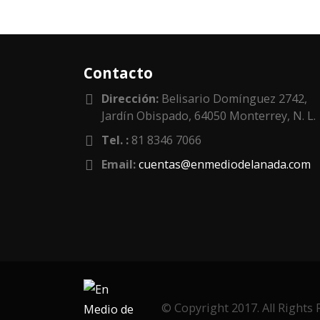
Contacto
Dirección:
Belisario Domínguez 2742,
Jardín Obispado, 64050 Monterrey, N. L.
Tel. :
81 8346 7066
Email:
cuentas@enmediodelanada.com
© Copyright 2017. All Rights 