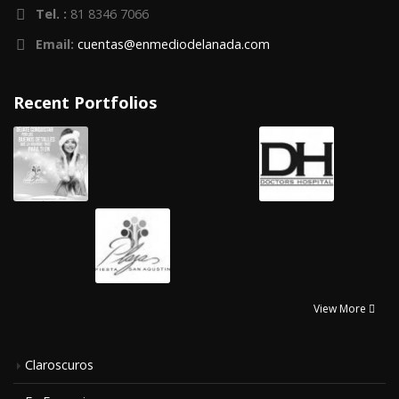
Tel. :
81 8346 7066
Email:
cuentas@enmediodelanada.com
Recent Portfolios
View More
Claroscuros