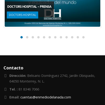
DOCTORS HOSPITAL – PRENSA
DOCTORS HOSPITAL
Contacto
Dirección:
Belisario Domínguez 2742, Jardín Obispado,
64050 Monterrey, N. L.
Tel. :
81 8346 7066
Email:
cuentas@enmediodelanada.com